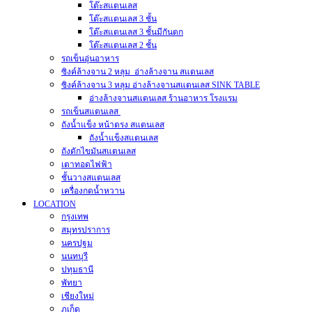
โต๊ะสแตนเลส
โต๊ะสแตนเลส 3 ชั้น
โต๊ะสแตนเลส 3 ชั้นมีกันตก
โต๊ะสแตนเลส 2 ชั้น
รถเข็นอุ่นอาหาร
ซิงค์ล้างจาน 2 หลุม อ่างล้างจาน สแตนเลส
ซิงค์ล้างจาน 3 หลุม อ่างล้างจานสแตนเลส SINK TABLE
อ่างล้างจานสแตนเลส ร้านอาหาร โรงแรม
รถเข็นสแตนเลส
ถังน้ำแข็ง หน้าตรง สแตนเลส
ถังน้ำแข็งสแตนเลส
ถังดักไขมันสแตนเลส
เตาทอดไฟฟ้า
ชั้นวางสแตนเลส
เครื่องกดน้ำหวาน
LOCATION
กรุงเทพ
สมุทรปราการ
นครปฐม
นนทบุรี
ปทุมธานี
พัทยา
เชียงใหม่
ภูเก็ต