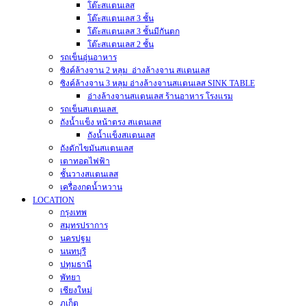
โต๊ะสแตนเลส
โต๊ะสแตนเลส 3 ชั้น
โต๊ะสแตนเลส 3 ชั้นมีกันตก
โต๊ะสแตนเลส 2 ชั้น
รถเข็นอุ่นอาหาร
ซิงค์ล้างจาน 2 หลุม อ่างล้างจาน สแตนเลส
ซิงค์ล้างจาน 3 หลุม อ่างล้างจานสแตนเลส SINK TABLE
อ่างล้างจานสแตนเลส ร้านอาหาร โรงแรม
รถเข็นสแตนเลส
ถังน้ำแข็ง หน้าตรง สแตนเลส
ถังน้ำแข็งสแตนเลส
ถังดักไขมันสแตนเลส
เตาทอดไฟฟ้า
ชั้นวางสแตนเลส
เครื่องกดน้ำหวาน
LOCATION
กรุงเทพ
สมุทรปราการ
นครปฐม
นนทบุรี
ปทุมธานี
พัทยา
เชียงใหม่
ภูเก็ต