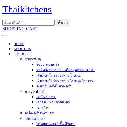
Skip
Thaikitchens
to
content
ค้นหา:
ค้นหา
SHOPPING
SHOPPING CART
CART
Open
Menu
HOME
ABOUT US
PRODUCTS
บริการอื่นๆ
รับออกแบบครัว
รับติดตั้งงานระบบ เครื่องดูดควัน-HOOD
เดินท่อแก๊ส ร้านอาหาร โรงแรม
เดินท่อแก๊ส ร้านอาหาร โรงแรม โรงงาน
ระบบดับเพลิงในห้องครัว
เตายุโรป 4 หัว
เตาไทย 3 หัว
เตาจีน 3 หัว เตาจีน3หัว
เตายุโรป
เครื่องครัวสแตนเลส
โต๊ะสแตนเลส
โต๊ะสแตนเลส 2 ชั้น มีกันตก