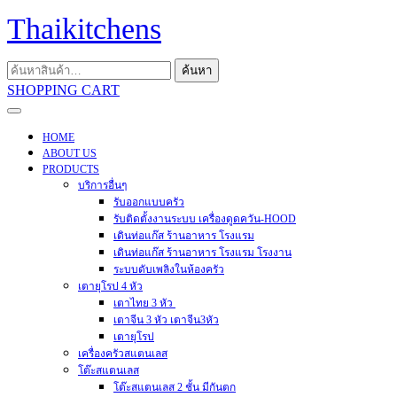
Skip
Thaikitchens
to
content
ค้นหา:
ค้นหา
SHOPPING
SHOPPING CART
CART
Open
Menu
HOME
ABOUT US
PRODUCTS
บริการอื่นๆ
รับออกแบบครัว
รับติดตั้งงานระบบ เครื่องดูดควัน-HOOD
เดินท่อแก๊ส ร้านอาหาร โรงแรม
เดินท่อแก๊ส ร้านอาหาร โรงแรม โรงงาน
ระบบดับเพลิงในห้องครัว
เตายุโรป 4 หัว
เตาไทย 3 หัว
เตาจีน 3 หัว เตาจีน3หัว
เตายุโรป
เครื่องครัวสแตนเลส
โต๊ะสแตนเลส
โต๊ะสแตนเลส 2 ชั้น มีกันตก