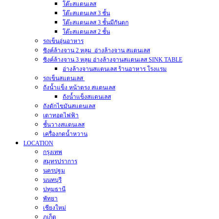
โต๊ะสแตนเลส
โต๊ะสแตนเลส 3 ชั้น
โต๊ะสแตนเลส 3 ชั้นมีกันตก
โต๊ะสแตนเลส 2 ชั้น
รถเข็นอุ่นอาหาร
ซิงค์ล้างจาน 2 หลุม อ่างล้างจาน สแตนเลส
ซิงค์ล้างจาน 3 หลุม อ่างล้างจานสแตนเลส SINK TABLE
อ่างล้างจานสแตนเลส ร้านอาหาร โรงแรม
รถเข็นสแตนเลส
ถังน้ำแข็ง หน้าตรง สแตนเลส
ถังน้ำแข็งสแตนเลส
ถังดักไขมันสแตนเลส
เตาทอดไฟฟ้า
ชั้นวางสแตนเลส
เครื่องกดน้ำหวาน
LOCATION
กรุงเทพ
สมุทรปราการ
นครปฐม
นนทบุรี
ปทุมธานี
พัทยา
เชียงใหม่
ภูเก็ต