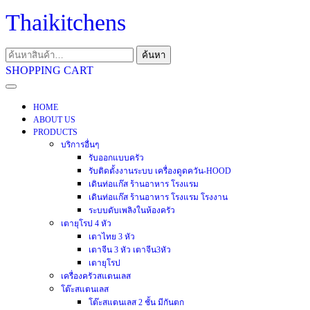
Skip
Thaikitchens
to
content
ค้นหา:
ค้นหา
SHOPPING
SHOPPING CART
CART
Open
Menu
HOME
ABOUT US
PRODUCTS
บริการอื่นๆ
รับออกแบบครัว
รับติดตั้งงานระบบ เครื่องดูดควัน-HOOD
เดินท่อแก๊ส ร้านอาหาร โรงแรม
เดินท่อแก๊ส ร้านอาหาร โรงแรม โรงงาน
ระบบดับเพลิงในห้องครัว
เตายุโรป 4 หัว
เตาไทย 3 หัว
เตาจีน 3 หัว เตาจีน3หัว
เตายุโรป
เครื่องครัวสแตนเลส
โต๊ะสแตนเลส
โต๊ะสแตนเลส 2 ชั้น มีกันตก