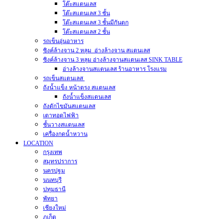
โต๊ะสแตนเลส
โต๊ะสแตนเลส 3 ชั้น
โต๊ะสแตนเลส 3 ชั้นมีกันตก
โต๊ะสแตนเลส 2 ชั้น
รถเข็นอุ่นอาหาร
ซิงค์ล้างจาน 2 หลุม อ่างล้างจาน สแตนเลส
ซิงค์ล้างจาน 3 หลุม อ่างล้างจานสแตนเลส SINK TABLE
อ่างล้างจานสแตนเลส ร้านอาหาร โรงแรม
รถเข็นสแตนเลส
ถังน้ำแข็ง หน้าตรง สแตนเลส
ถังน้ำแข็งสแตนเลส
ถังดักไขมันสแตนเลส
เตาทอดไฟฟ้า
ชั้นวางสแตนเลส
เครื่องกดน้ำหวาน
LOCATION
กรุงเทพ
สมุทรปราการ
นครปฐม
นนทบุรี
ปทุมธานี
พัทยา
เชียงใหม่
ภูเก็ต