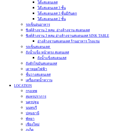
โต๊ะสแตนเลส
โต๊ะสแตนเลส 3 ชั้น
โต๊ะสแตนเลส 3 ชั้นมีกันตก
โต๊ะสแตนเลส 2 ชั้น
รถเข็นอุ่นอาหาร
ซิงค์ล้างจาน 2 หลุม อ่างล้างจาน สแตนเลส
ซิงค์ล้างจาน 3 หลุม อ่างล้างจานสแตนเลส SINK TABLE
อ่างล้างจานสแตนเลส ร้านอาหาร โรงแรม
รถเข็นสแตนเลส
ถังน้ำแข็ง หน้าตรง สแตนเลส
ถังน้ำแข็งสแตนเลส
ถังดักไขมันสแตนเลส
เตาทอดไฟฟ้า
ชั้นวางสแตนเลส
เครื่องกดน้ำหวาน
LOCATION
กรุงเทพ
สมุทรปราการ
นครปฐม
นนทบุรี
ปทุมธานี
พัทยา
เชียงใหม่
ภูเก็ต