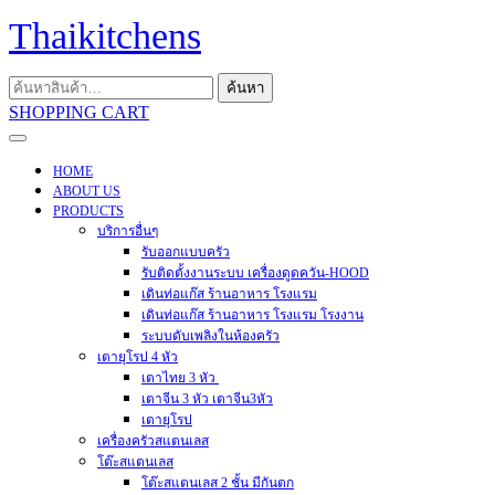
Skip
Thaikitchens
to
content
ค้นหา:
ค้นหา
SHOPPING
SHOPPING CART
CART
Open
Menu
HOME
ABOUT US
PRODUCTS
บริการอื่นๆ
รับออกแบบครัว
รับติดตั้งงานระบบ เครื่องดูดควัน-HOOD
เดินท่อแก๊ส ร้านอาหาร โรงแรม
เดินท่อแก๊ส ร้านอาหาร โรงแรม โรงงาน
ระบบดับเพลิงในห้องครัว
เตายุโรป 4 หัว
เตาไทย 3 หัว
เตาจีน 3 หัว เตาจีน3หัว
เตายุโรป
เครื่องครัวสแตนเลส
โต๊ะสแตนเลส
โต๊ะสแตนเลส 2 ชั้น มีกันตก