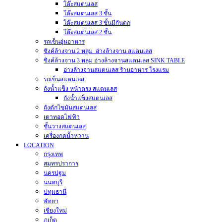
โต๊ะสแตนเลส
โต๊ะสแตนเลส 3 ชั้น
โต๊ะสแตนเลส 3 ชั้นมีกันตก
โต๊ะสแตนเลส 2 ชั้น
รถเข็นอุ่นอาหาร
ซิงค์ล้างจาน 2 หลุม อ่างล้างจาน สแตนเลส
ซิงค์ล้างจาน 3 หลุม อ่างล้างจานสแตนเลส SINK TABLE
อ่างล้างจานสแตนเลส ร้านอาหาร โรงแรม
รถเข็นสแตนเลส
ถังน้ำแข็ง หน้าตรง สแตนเลส
ถังน้ำแข็งสแตนเลส
ถังดักไขมันสแตนเลส
เตาทอดไฟฟ้า
ชั้นวางสแตนเลส
เครื่องกดน้ำหวาน
LOCATION
กรุงเทพ
สมุทรปราการ
นครปฐม
นนทบุรี
ปทุมธานี
พัทยา
เชียงใหม่
ภูเก็ต