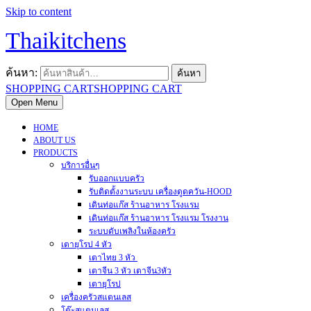
Skip to content
Thaikitchens
ค้นหา:
ค้นหา
SHOPPING CART
SHOPPING CART
Open Menu
HOME
ABOUT US
PRODUCTS
บริการอื่นๆ
รับออกแบบครัว
รับติดตั้งงานระบบ เครื่องดูดควัน-HOOD
เดินท่อแก๊ส ร้านอาหาร โรงแรม
เดินท่อแก๊ส ร้านอาหาร โรงแรม โรงงาน
ระบบดับเพลิงในห้องครัว
เตายุโรป 4 หัว
เตาไทย 3 หัว
เตาจีน 3 หัว เตาจีน3หัว
เตายุโรป
เครื่องครัวสแตนเลส
โต๊ะสแตนเลส