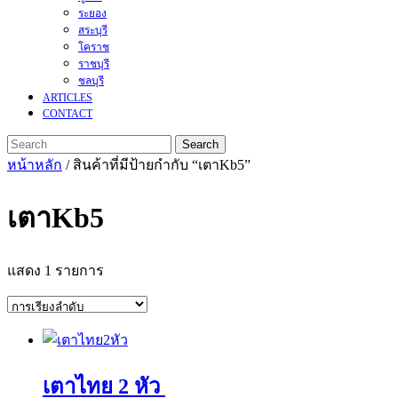
ระยอง
สระบุรี
โคราช
ราชบุรี
ชลบุรี
ARTICLES
CONTACT
Search
for:
CLOSE
หน้าหลัก
/ สินค้าที่มีป้ายกำกับ “เตาKb5”
MENU
เตาKb5
แสดง 1 รายการ
เตาไทย 2 หัว