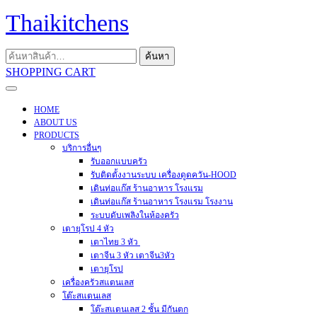
Skip
Thaikitchens
to
content
ค้นหา:
ค้นหา
SHOPPING
SHOPPING CART
CART
Open
Menu
HOME
ABOUT US
PRODUCTS
บริการอื่นๆ
รับออกแบบครัว
รับติดตั้งงานระบบ เครื่องดูดควัน-HOOD
เดินท่อแก๊ส ร้านอาหาร โรงแรม
เดินท่อแก๊ส ร้านอาหาร โรงแรม โรงงาน
ระบบดับเพลิงในห้องครัว
เตายุโรป 4 หัว
เตาไทย 3 หัว
เตาจีน 3 หัว เตาจีน3หัว
เตายุโรป
เครื่องครัวสแตนเลส
โต๊ะสแตนเลส
โต๊ะสแตนเลส 2 ชั้น มีกันตก