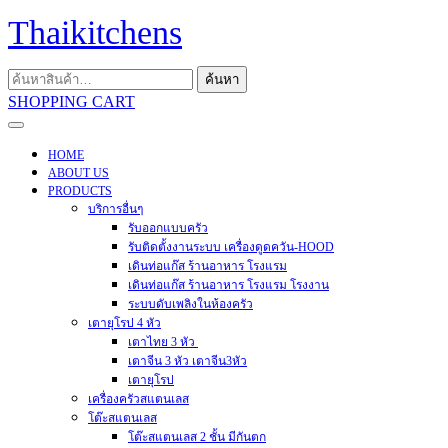
Skip
Thaikitchens
to
content
ค้นหา:
ค้นหา
SHOPPING
SHOPPING CART
CART
Open
Menu
HOME
ABOUT US
PRODUCTS
บริการอื่นๆ
รับออกแบบครัว
รับติดตั้งงานระบบ เครื่องดูดควัน-HOOD
เดินท่อแก๊ส ร้านอาหาร โรงแรม
เดินท่อแก๊ส ร้านอาหาร โรงแรม โรงงาน
ระบบดับเพลิงในห้องครัว
เตายุโรป 4 หัว
เตาไทย 3 หัว
เตาจีน 3 หัว เตาจีน3หัว
เตายุโรป
เครื่องครัวสแตนเลส
โต๊ะสแตนเลส
โต๊ะสแตนเลส 2 ชั้น มีกันตก