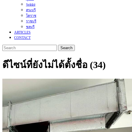
ระยอง
สระบุรี
โคราช
ราชบุรี
ชลบุรี
ARTICLES
CONTACT
Search
for:
CLOSE
MENU
ดีไซน์ที่ยังไม่ได้ตั้งชื่อ (34)