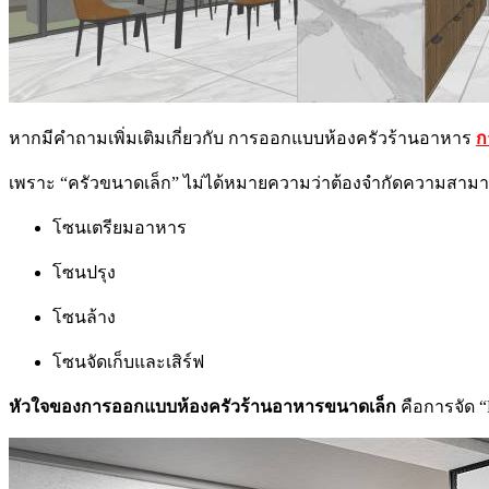
หากมีคำถามเพิ่มเติมเกี่ยวกับ
การออกแบบห้องครัวร้านอาหาร
ก
เพราะ “ครัวขนาดเล็ก” ไม่ได้หมายความว่าต้องจำกัดความสามาร
โซนเตรียมอาหาร
โซนปรุง
โซนล้าง
โซนจัดเก็บและเสิร์ฟ
หัวใจของการออกแบบห้องครัวร้านอาหารขนาดเล็ก
คือการจัด 