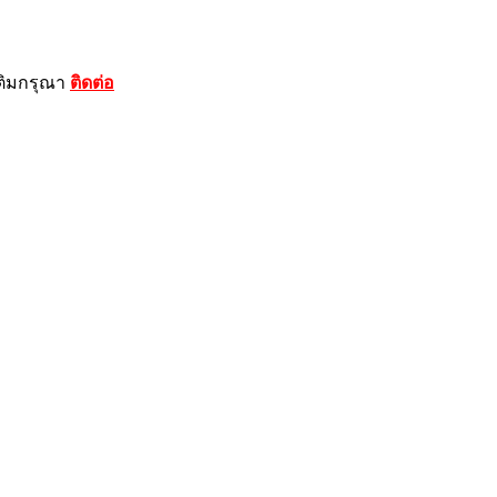
ติมกรุณา
ติดต่อ