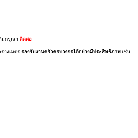
ติมกรุณา
ติดต่อ
ตารางเมตร
รองรับงานครัวครบวงจรได้อย่างมีประสิทธิภาพ
เช่น