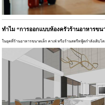
ทำไม “การออกแบบห้องครัวร้านอาหารขนาด
ในยุคที่ร้านอาหารขนาดเล็ก คาเฟ่ หรือร้านสตรีทฟู้ดกำลังเติบโต