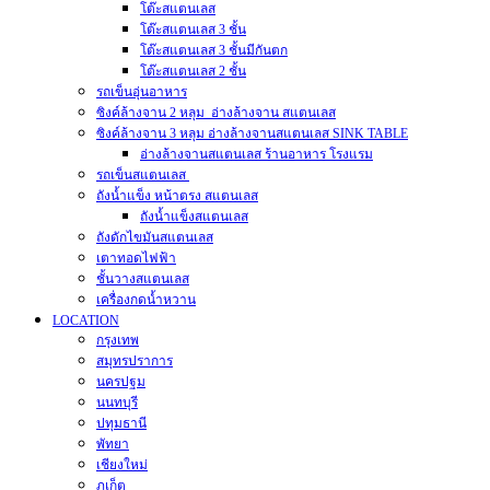
โต๊ะสแตนเลส
โต๊ะสแตนเลส 3 ชั้น
โต๊ะสแตนเลส 3 ชั้นมีกันตก
โต๊ะสแตนเลส 2 ชั้น
รถเข็นอุ่นอาหาร
ซิงค์ล้างจาน 2 หลุม อ่างล้างจาน สแตนเลส
ซิงค์ล้างจาน 3 หลุม อ่างล้างจานสแตนเลส SINK TABLE
อ่างล้างจานสแตนเลส ร้านอาหาร โรงแรม
รถเข็นสแตนเลส
ถังน้ำแข็ง หน้าตรง สแตนเลส
ถังน้ำแข็งสแตนเลส
ถังดักไขมันสแตนเลส
เตาทอดไฟฟ้า
ชั้นวางสแตนเลส
เครื่องกดน้ำหวาน
LOCATION
กรุงเทพ
สมุทรปราการ
นครปฐม
นนทบุรี
ปทุมธานี
พัทยา
เชียงใหม่
ภูเก็ต