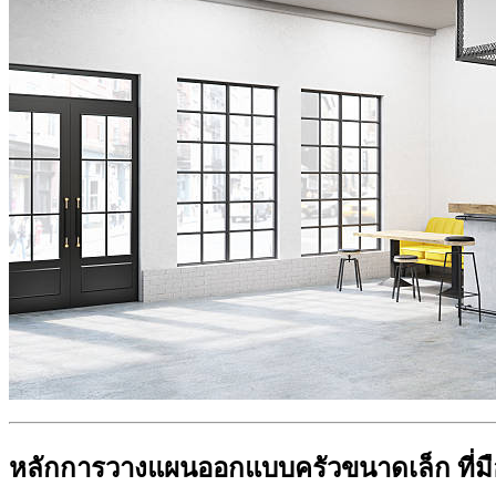
หลักการวางแผนออกแบบครัวขนาดเล็ก ที่มือ