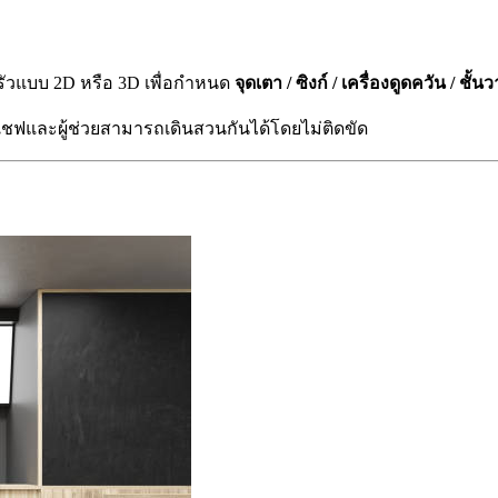
งครัวแบบ 2D หรือ 3D เพื่อกำหนด
จุดเตา / ซิงก์ / เครื่องดูดควัน / ช
ให้เชฟและผู้ช่วยสามารถเดินสวนกันได้โดยไม่ติดขัด