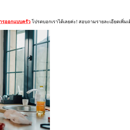
ารออกแบบครัว
โปรดบอกเราได้เลยค่ะ! สอบถามรายละเอียดเพิ่มเ