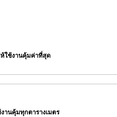
ช้งานคุ้มค่าที่สุด
้งานคุ้มทุกตารางเมตร