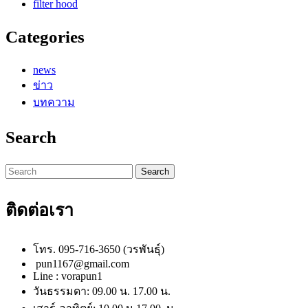
filter hood
Categories
news
ข่าว
บทความ
Search
Search
for:
ติดต่อเรา
โทร. 095-716-3650 (วรพันธุ์)
pun1167@gmail.com
Line : vorapun1
วันธรรมดา: 09.00 น. 17.00 น.