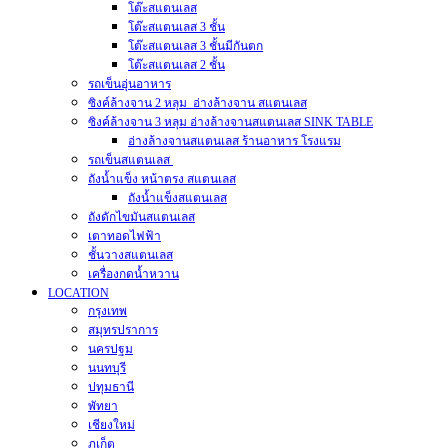
โต๊ะสแตนเลส
โต๊ะสแตนเลส 3 ชั้น
โต๊ะสแตนเลส 3 ชั้นมีกันตก
โต๊ะสแตนเลส 2 ชั้น
รถเข็นอุ่นอาหาร
ซิงค์ล้างจาน 2 หลุม อ่างล้างจาน สแตนเลส
ซิงค์ล้างจาน 3 หลุม อ่างล้างจานสแตนเลส SINK TABLE
อ่างล้างจานสแตนเลส ร้านอาหาร โรงแรม
รถเข็นสแตนเลส
ถังน้ำแข็ง หน้าตรง สแตนเลส
ถังน้ำแข็งสแตนเลส
ถังดักไขมันสแตนเลส
เตาทอดไฟฟ้า
ชั้นวางสแตนเลส
เครื่องกดน้ำหวาน
LOCATION
กรุงเทพ
สมุทรปราการ
นครปฐม
นนทบุรี
ปทุมธานี
พัทยา
เชียงใหม่
ภูเก็ต