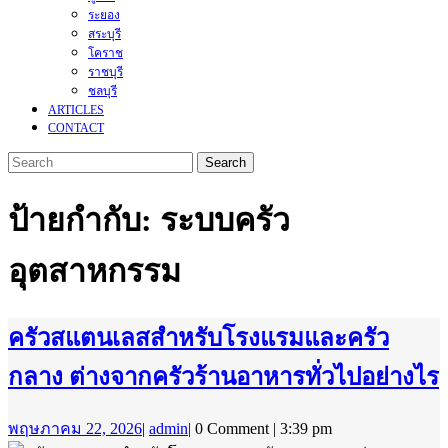
ระยอง
สระบุรี
โคราช
ราชบุรี
ชลบุรี
ARTICLES
CONTACT
Search
for:
CLOSE
MENU
ป้ายกำกับ:
ระบบครัว
อุตสาหกรรม
ครัวสแตนเลสสำหรับโรงแรมและครัว
กลาง ต่างจากครัวร้านอาหารทั่วไปอย่างไร
พฤษภาคม
พฤษภาคม 22, 2026
|
admin
|
0 Comment
|
3:39 pm