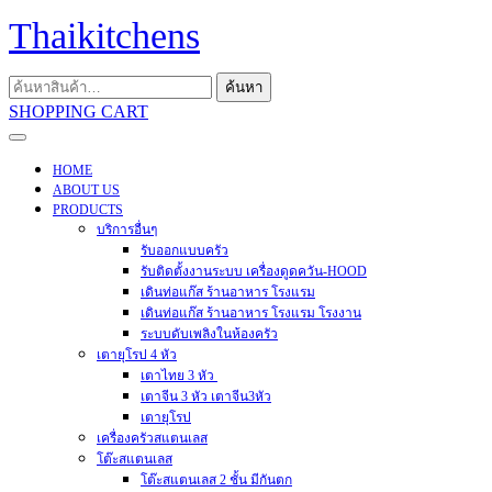
Skip
Thaikitchens
to
content
ค้นหา:
ค้นหา
SHOPPING
SHOPPING CART
CART
Open
Menu
HOME
ABOUT US
PRODUCTS
บริการอื่นๆ
รับออกแบบครัว
รับติดตั้งงานระบบ เครื่องดูดควัน-HOOD
เดินท่อแก๊ส ร้านอาหาร โรงแรม
เดินท่อแก๊ส ร้านอาหาร โรงแรม โรงงาน
ระบบดับเพลิงในห้องครัว
เตายุโรป 4 หัว
เตาไทย 3 หัว
เตาจีน 3 หัว เตาจีน3หัว
เตายุโรป
เครื่องครัวสแตนเลส
โต๊ะสแตนเลส
โต๊ะสแตนเลส 2 ชั้น มีกันตก