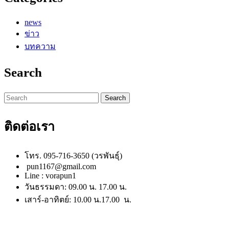
news
ข่าว
บทความ
Search
Search
for:
ติดต่อเรา
โทร. 095-716-3650 (วรพันธุ์)
pun1167@gmail.com
Line : vorapun1
วันธรรมดา: 09.00 น. 17.00 น.
เสาร์-อาทิตย์: 10.00 น.17.00 น.