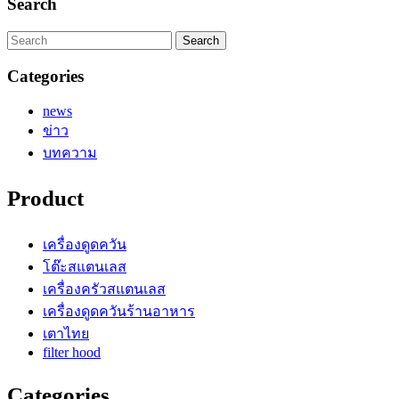
Search
Search
for:
Categories
news
ข่าว
บทความ
Product
เครื่องดูดควัน
โต๊ะสแตนเลส
เครื่องครัวสแตนเลส
เครื่องดูดควันร้านอาหาร
เตาไทย
filter hood
Categories