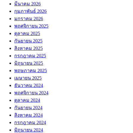
อาหาร
3
มีนาคม 2026
หัว
กุมภาพันธ์ 2026
มกราคม 2026
เหมาะ
พฤศจิกายน 2025
กับ
ตุลาคม 2025
กันยายน 2025
ห้อง
สิงหาคม 2025
กรกฎาคม 2025
ครัว
มิถุนายน 2025
แบบ
พฤษภาคม 2025
เมษายน 2025
ไหน
ธันวาคม 2024
บ้าง
พฤศจิกายน 2024
?
ตุลาคม 2024
กันยายน 2024
สิงหาคม 2024
กรกฎาคม 2024
มิถุนายน 2024