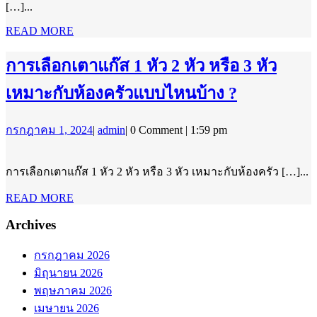
[…]...
สนใจ
READ
READ MORE
เกี่ยว
MORE
การเลือกเตาแก๊ส 1 หัว 2 หัว หรือ 3 หัว
กับ
การ
เหมาะกับห้องครัวแบบไหนบ้าง ?
เตา
เลือก
แก๊ส
กรกฎาคม
กรกฎาคม 1, 2024
|
admin
|
0 Comment
|
1:59 pm
1,
เตา
และ
2024
การเลือกเตาแก๊ส 1 หัว 2 หัว หรือ 3 หัว เหมาะกับห้องครัว […]...
แก๊ส
ระบบ
1
READ
READ MORE
เตา
MORE
หัว
Archives
แก๊ส
2
กรกฎาคม 2026
สำหรับ
หัว
มิถุนายน 2026
ร้าน
พฤษภาคม 2026
หรือ
เมษายน 2026