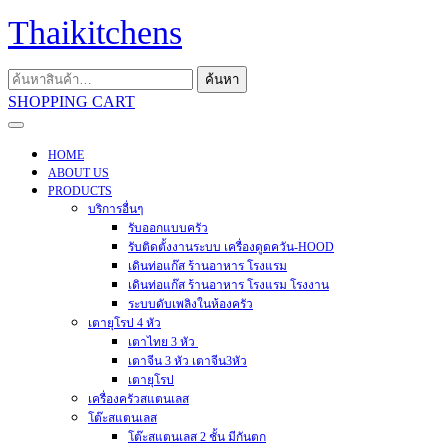
Skip
Thaikitchens
to
content
ค้นหา:
ค้นหา
SHOPPING
SHOPPING CART
CART
Open
Menu
HOME
ABOUT US
PRODUCTS
บริการอื่นๆ
รับออกแบบครัว
รับติดตั้งงานระบบ เครื่องดูดควัน-HOOD
เดินท่อแก๊ส ร้านอาหาร โรงแรม
เดินท่อแก๊ส ร้านอาหาร โรงแรม โรงงาน
ระบบดับเพลิงในห้องครัว
เตายุโรป 4 หัว
เตาไทย 3 หัว
เตาจีน 3 หัว เตาจีน3หัว
เตายุโรป
เครื่องครัวสแตนเลส
โต๊ะสแตนเลส
โต๊ะสแตนเลส 2 ชั้น มีกันตก