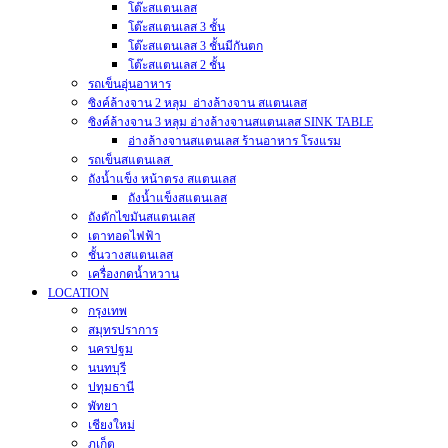
โต๊ะสแตนเลส
โต๊ะสแตนเลส 3 ชั้น
โต๊ะสแตนเลส 3 ชั้นมีกันตก
โต๊ะสแตนเลส 2 ชั้น
รถเข็นอุ่นอาหาร
ซิงค์ล้างจาน 2 หลุม อ่างล้างจาน สแตนเลส
ซิงค์ล้างจาน 3 หลุม อ่างล้างจานสแตนเลส SINK TABLE
อ่างล้างจานสแตนเลส ร้านอาหาร โรงแรม
รถเข็นสแตนเลส
ถังน้ำแข็ง หน้าตรง สแตนเลส
ถังน้ำแข็งสแตนเลส
ถังดักไขมันสแตนเลส
เตาทอดไฟฟ้า
ชั้นวางสแตนเลส
เครื่องกดน้ำหวาน
LOCATION
กรุงเทพ
สมุทรปราการ
นครปฐม
นนทบุรี
ปทุมธานี
พัทยา
เชียงใหม่
ภูเก็ต