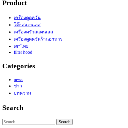
Product
เครื่องดูดควัน
โต๊ะสแตนเลส
เครื่องครัวสแตนเลส
เครื่องดูดควันร้านอาหาร
เตาไทย
filter hood
Categories
news
ข่าว
บทความ
Search
Search
for: