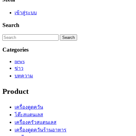
เข้าสู่ระบบ
Search
Search
for:
Categories
news
ข่าว
บทความ
Product
เครื่องดูดควัน
โต๊ะสแตนเลส
เครื่องครัวสแตนเลส
เครื่องดูดควันร้านอาหาร