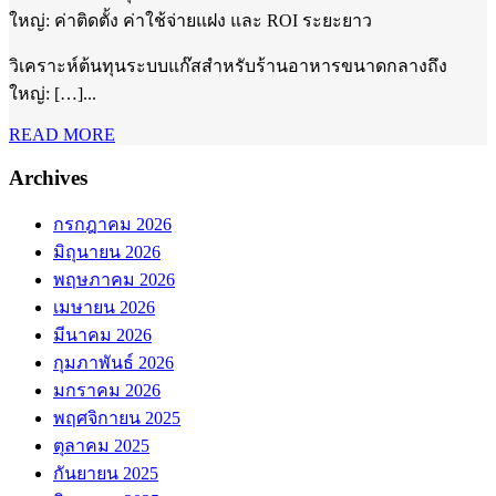
2026
แก๊ส
วิเคราะห์ต้นทุนระบบแก๊สสำหรับร้านอาหารขนาดกลางถึง
สำหรับ
ใหญ่: […]...
ร้าน
READ
READ MORE
MORE
อาหาร
Archives
ขนาด
กรกฎาคม 2026
กลาง
มิถุนายน 2026
พฤษภาคม 2026
ถึง
เมษายน 2026
ใหญ่:
มีนาคม 2026
กุมภาพันธ์ 2026
ค่า
มกราคม 2026
พฤศจิกายน 2025
ติด
ตุลาคม 2025
ตั้ง
กันยายน 2025