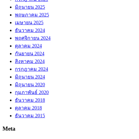
ประหยัด
มิถุนายน 2025
พฤษภาคม 2025
และ
เมษายน 2025
ปลอดภัย
ธันวาคม 2024
พฤศจิกายน 2024
ตุลาคม 2024
กันยายน 2024
สิงหาคม 2024
กรกฎาคม 2024
มิถุนายน 2024
มิถุนายน 2020
กุมภาพันธ์ 2020
ธันวาคม 2018
ตุลาคม 2018
ธันวาคม 2015
Meta