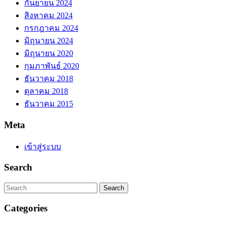
กันยายน 2024
สิงหาคม 2024
กรกฎาคม 2024
มิถุนายน 2024
มิถุนายน 2020
กุมภาพันธ์ 2020
ธันวาคม 2018
ตุลาคม 2018
ธันวาคม 2015
Meta
เข้าสู่ระบบ
Search
Search
for:
Categories