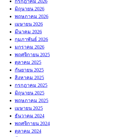
กรกฎาคม 2026
มิถุนายน 2026
พฤษภาคม 2026
เมษายน 2026
มีนาคม 2026
กุมภาพันธ์ 2026
มกราคม 2026
พฤศจิกายน 2025
ตุลาคม 2025
กันยายน 2025
สิงหาคม 2025
กรกฎาคม 2025
มิถุนายน 2025
พฤษภาคม 2025
เมษายน 2025
ธันวาคม 2024
พฤศจิกายน 2024
ตุลาคม 2024