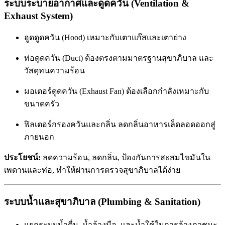
ระบบระบายอากาศและดูดควัน (Ventilation &
Exhaust System)
ฮูดดูดควัน (Hood) เหมาะกับเตาแก๊สและเตาย่าง
ท่อดูดควัน (Duct) ต้องตรงตามมาตรฐานสุขาภิบาล และ
วัสดุทนความร้อน
มอเตอร์ดูดควัน (Exhaust Fan) ต้องเลือกกำลังเหมาะกับ
ขนาดครัว
ฟิลเตอร์กรองควันและกลิ่น ลดกลิ่นอาหารเล็ดลอดออกสู่
ภายนอก
ประโยชน์:
ลดความร้อน, ลดกลิ่น, ป้องกันการสะสมไขมันใน
เพดานและท่อ, ทำให้ผ่านการตรวจสุขาภิบาลได้ง่าย
ระบบน้ำและสุขาภิบาล (Plumbing & Sanitation)
แยกระบบน้ำดื่ม, น้ำล้างมือ, และน้ำใช้ในการล้างภาชนะ