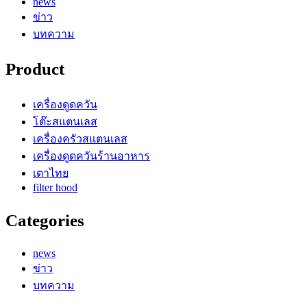
news
ข่าว
บทความ
Product
เครื่องดูดควัน
โต๊ะสแตนเลส
เครื่องครัวสแตนเลส
เครื่องดูดควันร้านอาหาร
เตาไทย
filter hood
Categories
news
ข่าว
บทความ