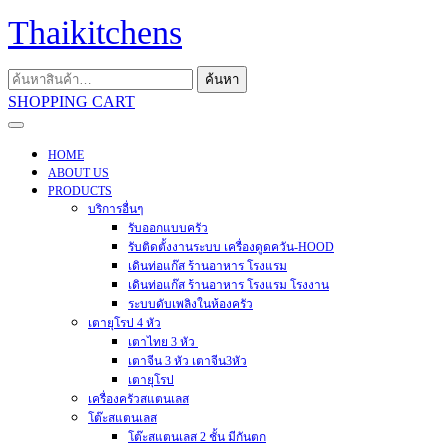
Skip
Thaikitchens
to
content
ค้นหา:
ค้นหา
SHOPPING
SHOPPING CART
CART
Open
Menu
HOME
ABOUT US
PRODUCTS
บริการอื่นๆ
รับออกแบบครัว
รับติดตั้งงานระบบ เครื่องดูดควัน-HOOD
เดินท่อแก๊ส ร้านอาหาร โรงแรม
เดินท่อแก๊ส ร้านอาหาร โรงแรม โรงงาน
ระบบดับเพลิงในห้องครัว
เตายุโรป 4 หัว
เตาไทย 3 หัว
เตาจีน 3 หัว เตาจีน3หัว
เตายุโรป
เครื่องครัวสแตนเลส
โต๊ะสแตนเลส
โต๊ะสแตนเลส 2 ชั้น มีกันตก