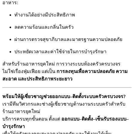
อาหาร:
ทำงานได้อย่างมีประสิทธิภาพ
ลดความร้อนและกลิ่นในครัว
ผ่านการตรวจสุขาภิบาลและมาตรฐานความปลอดภัย
ประหยัดเวลาและค่าใช้จ่ายในการบำรุงรักษา
สำหรับร้านอาหารยุคใหม่ การวางระบบห้องครัวครบวงจร
ไม่ใช่เรื่องฟุ่มเฟือย แต่เป็น
การลงทุนเพื่อความปลอดภัย ความ
สะอาด และประสิทธิภาพระยะยาว
พร้อมให้ผู้เชี่ยวชาญช่วยออกแบบ–ติดตั้งระบบครัวครบวงจร?
เรามีทีมวิศวกรและช่างผู้เชี่ยวชาญด้านงานระบบครัวสำหรับ
ร้านอาหารยุคใหม่
บริการครบทุกขั้นตอน ตั้งแต่
ออกแบบ–ติดตั้ง–เซ็นรับรองแบบ–
บำรุงรักษา
เพื่อให้ครัวของคุณสะอาด ปลอดภัย และใช้งานได้เต็ม