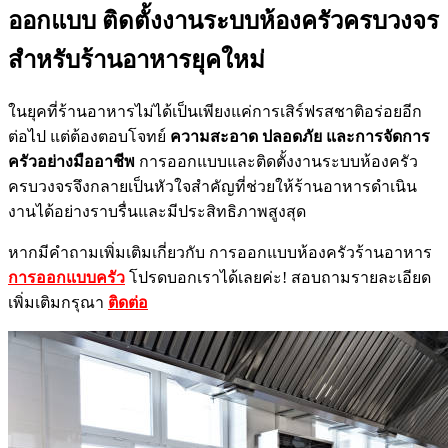
ออกแบบ ติดตั้งงานระบบห้องครัวครบวงจร
สำหรับร้านอาหารยุคใหม่
ในยุคที่ร้านอาหารไม่ได้เป็นเพียงแค่การเสิร์ฟรสชาติอร่อยอีก
ต่อไป แต่ต้องตอบโจทย์
ความสะอาด ปลอดภัย และการจัดการ
ครัวอย่างมืออาชีพ
การออกแบบและติดตั้งงานระบบห้องครัว
ครบวงจรจึงกลายเป็นหัวใจสำคัญที่ช่วยให้ร้านอาหารดำเนิน
งานได้อย่างราบรื่นและมีประสิทธิภาพสูงสุด
หากมีคำถามเพิ่มเติมเกี่ยวกับ
การออกแบบห้องครัวร้านอาหาร
การออกแบบครัว
โปรดบอกเราได้เลยค่ะ! สอบถามรายละเอียด
เพิ่มเติมกรุณา
ติดต่อ