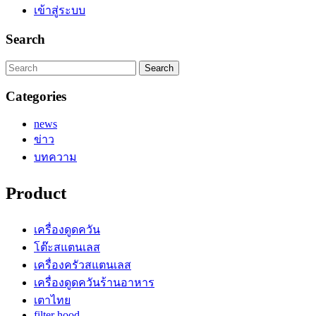
เข้าสู่ระบบ
Search
Search
for:
Categories
news
ข่าว
บทความ
Product
เครื่องดูดควัน
โต๊ะสแตนเลส
เครื่องครัวสแตนเลส
เครื่องดูดควันร้านอาหาร
เตาไทย
filter hood