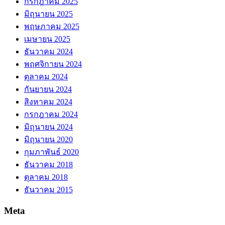
กรกฎาคม 2025
มิถุนายน 2025
พฤษภาคม 2025
เมษายน 2025
ธันวาคม 2024
พฤศจิกายน 2024
ตุลาคม 2024
กันยายน 2024
สิงหาคม 2024
กรกฎาคม 2024
มิถุนายน 2024
มิถุนายน 2020
กุมภาพันธ์ 2020
ธันวาคม 2018
ตุลาคม 2018
ธันวาคม 2015
Meta