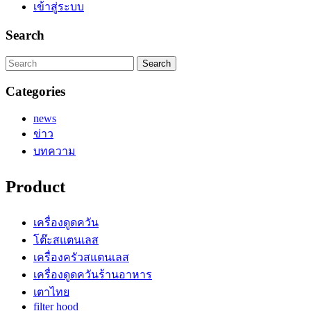
เข้าสู่ระบบ
Search
Search
for:
Categories
news
ข่าว
บทความ
Product
เครื่องดูดควัน
โต๊ะสแตนเลส
เครื่องครัวสแตนเลส
เครื่องดูดควันร้านอาหาร
เตาไทย
filter hood