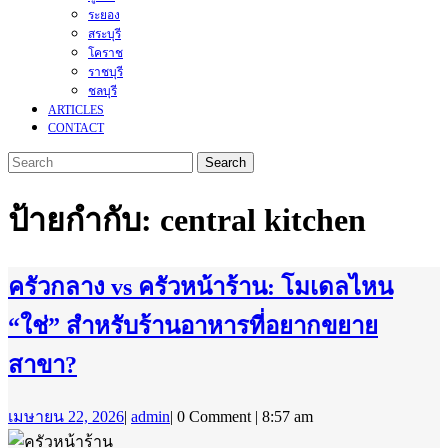
ระยอง
สระบุรี
โคราช
ราชบุรี
ชลบุรี
ARTICLES
CONTACT
Search
for:
CLOSE
MENU
ป้ายกำกับ:
central kitchen
ครัวกลาง vs ครัวหน้าร้าน: โมเดลไหน
“ใช่” สำหรับร้านอาหารที่อยากขยาย
ครัว
สาขา?
กลาง
เมษายน
เมษายน 22, 2026
|
admin
|
0 Comment
|
8:57 am
vs
22,